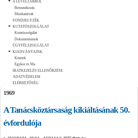
A LEVÉLTÁRRÓL
Bemutatkozás
Munkatársak
FONDJEGYZÉK
KUTATÓSZOLGÁLAT
Kutatószolgálat
Dokumentumok
ÜGYFÉLSZOLGÁLAT
KIADVÁNYAINK
Kötetek
Egykor és Ma
IRATKEZELÉS ELLENŐRZÉSE
ADATVÉDELEM
ELÉRHETŐSÉG
1969
A Tanácsköztársaság kikiáltásának 50.
évfordulója