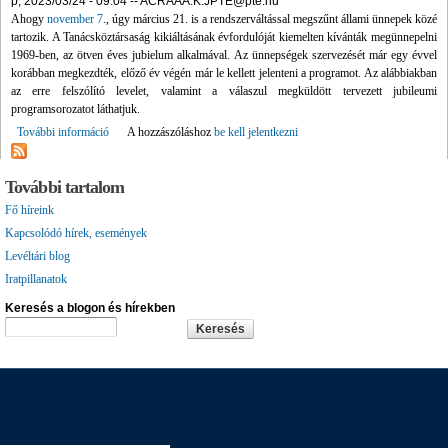
p, 2023/03/24 - 09:04
--
ACRAAA.K.JPTE@pte.hu
Ahogy
november 7
., úgy március 21. is a rendszerváltással megszűnt állami ünnepek közé
tartozik. A Tanácsköztársaság kikiáltásának évfordulóját kiemelten kívánták megünnepelni
1969-ben, az ötven éves jubielum alkalmával. Az ünnepségek szervezését már egy évvel
korábban megkezdték, előző év végén már le kellett jelenteni a programot. Az alábbiakban
az erre felszólító levelet, valamint a válaszul megküldött tervezett jubileumi
programsorozatot láthatjuk.
További információ
A Tanácsköztársaság kikiáltásának 50. évfordulója tartalommal
A hozzászóláshoz
be kell jelentkezni
kapcsolatosan
További tartalom
Fő híreink
Kapcsolódó hírek, események
Levéltári blog
Iratpillanatok
Keresés a blogon és hírekben