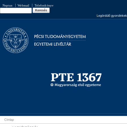
Ugrás a
Neptun
Webmail
Telefonkönyv
tartalomra
Keresés
Keresés űrlap
Legördülő gyorslinkek
PÉCSI TUDOMÁNYEGYETEM
EGYETEMI LEVÉLTÁR
Címlap
Jelenlegi hely