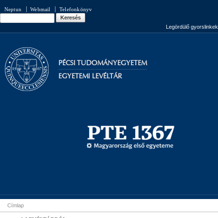
Ugrás a
Neptun
Webmail
Telefonkönyv
tartalomra
Keresés
Keresés űrlap
Legördülő gyorslinkek
PÉCSI TUDOMÁNYEGYETEM
EGYETEMI LEVÉLTÁR
Címlap
Jelenlegi hely