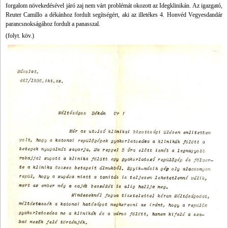
forgalom növekedésével járó zaj nem várt problémát okozott az Idegklinikán. Az igazgató,
Reuter Camillo a dékánhoz fordult segítségért, aki az illetékes 4. Honvéd Vegyesdandár
parancsnokságához fordult a panasszal.
(folyt. köv.)