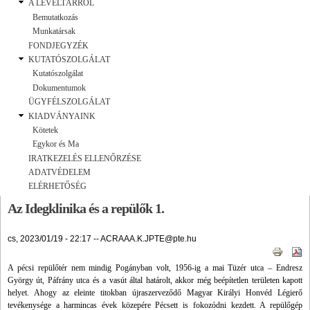
A LEVÉLTÁRRÓL
Bemutatkozás
Munkatársak
FONDJEGYZÉK
KUTATÓSZOLGÁLAT
Kutatószolgálat
Dokumentumok
ÜGYFÉLSZOLGÁLAT
KIADVÁNYAINK
Kötetek
Egykor és Ma
IRATKEZELÉS ELLENŐRZÉSE
ADATVÉDELEM
ELÉRHETŐSÉG
Az Idegklinika és a repülők 1.
cs, 2023/01/19 - 22:17
--
ACRAAA.K.JPTE@pte.hu
A pécsi repülőtér nem mindig Pogányban volt, 1956-ig a mai Tüzér utca – Endresz
György út, Páfrány utca és a vasút által határolt, akkor még beépítetlen területen kapott
helyet. Ahogy az eleinte titokban újraszerveződő Magyar Királyi Honvéd Légierő
tevékenysége a harmincas évek közepére Pécsett is fokozódni kezdett. A repülőgép