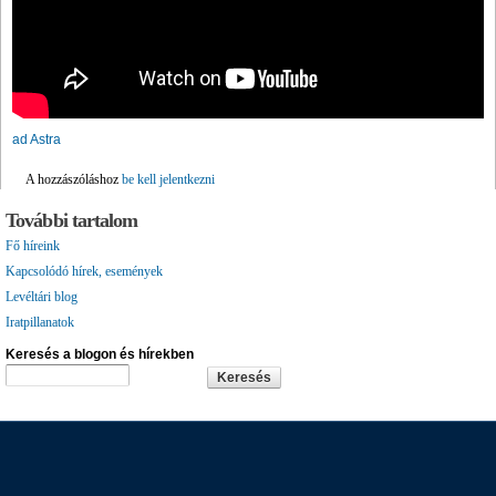
ad Astra
A hozzászóláshoz
be kell jelentkezni
További tartalom
Fő híreink
Kapcsolódó hírek, események
Levéltári blog
Iratpillanatok
Keresés a blogon és hírekben