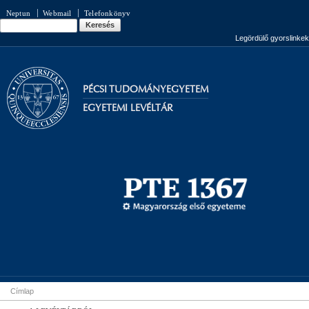
Ugrás a
Neptun
Webmail
Telefonkönyv
tartalomra
Keresés
Keresés űrlap
Legördülő gyorslinkek
PÉCSI TUDOMÁNYEGYETEM
EGYETEMI LEVÉLTÁR
Címlap
Jelenlegi hely