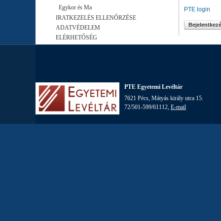
Egykor és Ma
PTE login
IRATKEZELÉS ELLENŐRZÉSE
ADATVÉDELEM
ELÉRHETŐSÉG
PTE Egyetemi Levéltár
7621 Pécs, Mátyás király utca 15.
72/501-599/61112,
E-mail