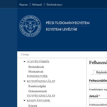
Neptun
Webmail
Telefonkönyv
PÉCSI TUDOMÁNYEGYETEM
EGYETEMI LEVÉLTÁR
Címlap
Jelenlegi hely
Felhaszná
A LEVÉLTÁRRÓL
Bemutatkozás
Munkatársak
Bejelentk
Elsődleges
FONDJEGYZÉK
Felhasználó
KUTATÓSZOLGÁLAT
Kutatószolgálat
A webhelyen regi
Dokumentumok
ÜGYFÉLSZOLGÁLAT
Jelszó
*
KIADVÁNYAINK
A felhasználónév
Kötetek