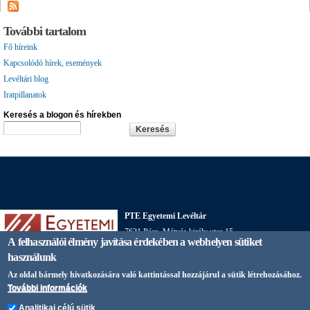
További tartalom
Fő híreink
Kapcsolódó hírek, események
Levéltári blog
Iratpillanatok
Keresés a blogon és hírekben
PTE Egyetemi Levéltár
7621 Pécs, Mátyás király utca 15.
A felhasználói élmény javítása érdekében a webhelyen sütiket
72/501-599/61112,
E-mail
használunk
Az oldal bármely hivatkozására való kattintással hozzájárul a sütik létrehozásához.
További információk
Pécsi Tudományegyetem
Analitikai célú sütik
H-7622 Pécs, Vasvári Pál utca 4.