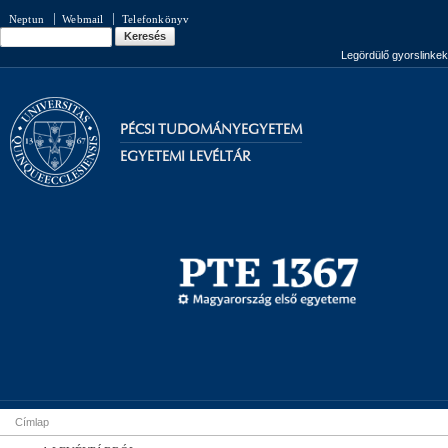
Ugrás a
Neptun
Webmail
Telefonkönyv
tartalomra
Keresés
Keresés űrlap
Legördülő gyorslinkek
PÉCSI TUDOMÁNYEGYETEM
EGYETEMI LEVÉLTÁR
Címlap
Jelenlegi hely