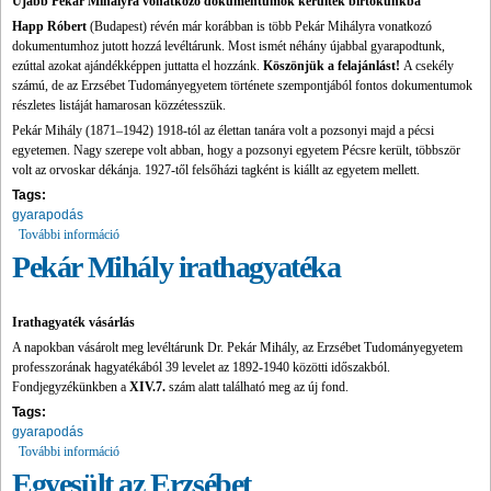
Újabb Pekár Mihályra vonatkozó dokumentumok kerültek birtokunkba
Happ Róbert
(Budapest) révén már korábban is több Pekár Mihályra vonatkozó
dokumentumhoz jutott hozzá levéltárunk. Most ismét néhány újabbal gyarapodtunk,
ezúttal azokat ajándékképpen juttatta el hozzánk.
Köszönjük a felajánlást!
A csekély
számú, de az Erzsébet Tudományegyetem története szempontjából fontos dokumentumok
részletes listáját hamarosan közzétesszük.
Pekár Mihály (1871–1942) 1918-tól az élettan tanára volt a pozsonyi majd a pécsi
egyetemen. Nagy szerepe volt abban, hogy a pozsonyi egyetem Pécsre került, többször
volt az orvoskar dékánja. 1927-től felsőházi tagként is kiállt az egyetem mellett.
Tags:
gyarapodás
További információ
Pekár Mihály iratokkal gazdagodott a levéltár tartalommal
kapcsolatosan
Pekár Mihály irathagyatéka
Irathagyaték vásárlás
A napokban vásárolt meg levéltárunk Dr. Pekár Mihály, az Erzsébet Tudományegyetem
professzorának hagyatékából 39 levelet az 1892-1940 közötti időszakból.
Fondjegyzékünkben a
XIV.7.
szám alatt található meg az új fond.
Tags:
gyarapodás
További információ
Pekár Mihály irathagyatéka tartalommal kapcsolatosan
Egyesült az Erzsébet