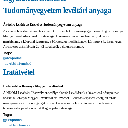
Tudományegyetem levéltári anyaga
Ávételre került az Erzsébet Tudományegyetem anyaga
Az elmúlt hetekben átszállításra került az Erzsébet Tudományegyetem - eddig az Baranya
Megyei Levéltárban tárolt - iratanyaga. Hamarosan az online fondjegyzékben is
megjelennek a központi igazgatás, a bölcsészkar, kollégiumok, kórházak stb. iratanyagai.
A rendezés után február 20-tól kutathatók a dokumentumok.
Tags:
gyarapodás
További információ
Egyesült az Erzsébet Tudományegyetem levéltári anyaga tartalommal
kapcsolatosan
Iratátvétel
Iratátvétel a Baranya Megyei Levéltárból
A NKÖM Levéltári Főosztály engedélye alapján Levéltárunk a következő hónapokban
átveszi a Baranya Megyei Levéltártól az Erzsébet Tudományegyetem eddig ott tárolt
iratanyagait (a központi igazgatás és a Bölcsészkar dokumentumait). Ezzel csaknem
teljessé válik jogelődünk 1950-ig terjedő iratanyaga.
Tags:
gyarapodás
További információ
Iratátvétel tartalommal kapcsolatosan