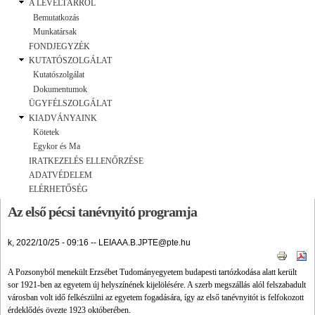
A LEVÉLTÁRRÓL
Bemutatkozás
Munkatársak
FONDJEGYZÉK
KUTATÓSZOLGÁLAT
Kutatószolgálat
Dokumentumok
ÜGYFÉLSZOLGÁLAT
KIADVÁNYAINK
Kötetek
Egykor és Ma
IRATKEZELÉS ELLENŐRZÉSE
ADATVÉDELEM
ELÉRHETŐSÉG
Az első pécsi tanévnyitó programja
k, 2022/10/25 - 09:16
--
LEIAAA.B.JPTE@pte.hu
A Pozsonyból menekült Erzsébet Tudományegyetem budapesti tartózkodása alatt került
sor 1921-ben az egyetem új helyszínének kijelölésére. A szerb megszállás alól felszabadult
városban volt idő felkészülni az egyetem fogadására, így az első tanévnyitót is felfokozott
érdeklődés övezte 1923 októberében.