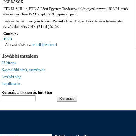
FORRÁSOK:
PTE EL VIII.1.a. ETE, A Pécsi Egyetem Tanácsának ülésjegyzőkönyvei 1923/24. tanév
első rendes ülése 1923. szept. 27. 9. napirendi pont
Fedeles Tamás - Lengvári István - Pohánka Éva - Polyák Petra: A pécsi felsőoktatás
évszázadai. Pécs 2017. (2.kiad.) 52-58.
Címkék:
1923
A hozzászóláshoz
be kell jelentkezni
További tartalom
Fő híreink
Kapcsolódó hírek, események
Levéltári blog
Iratpillanatok
Keresés a blogon és hírekben