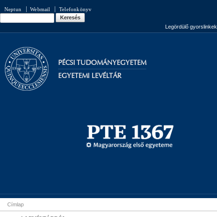
Ugrás a
Neptun
Webmail
Telefonkönyv
tartalomra
Keresés
Keresés űrlap
Legördülő gyorslinkek
PÉCSI TUDOMÁNYEGYETEM
EGYETEMI LEVÉLTÁR
Címlap
Jelenlegi hely