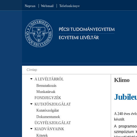
Neptun
Webmail
Telefonkönyv
PÉCSI TUDOMÁNYEGYETEM
EGYETEMI LEVÉLTÁR
Címlap
Jelenlegi hely
Klimo
A LEVÉLTÁRRÓL
Bemutatkozás
Munkatársak
Jubile
FONDJEGYZÉK
KUTATÓSZOLGÁLAT
Kutatószolgálat
A 240 éves évf
Dokumentumok
készült.
ÜGYFÉLSZOLGÁLAT
A programso
KIADVÁNYAINK
szimpózium k
Kötetek