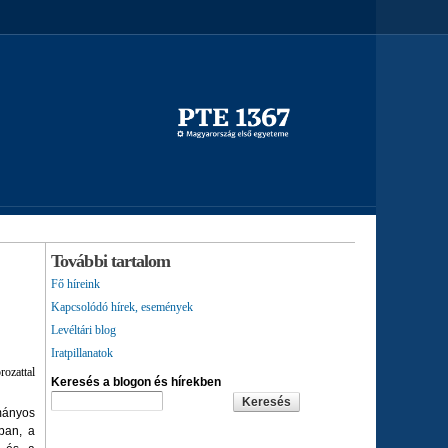
További tartalom
Fő híreink
Kapcsolódó hírek, események
Levéltári blog
Iratpillanatok
ozattal
Keresés a blogon és hírekben
ányos
ban, a