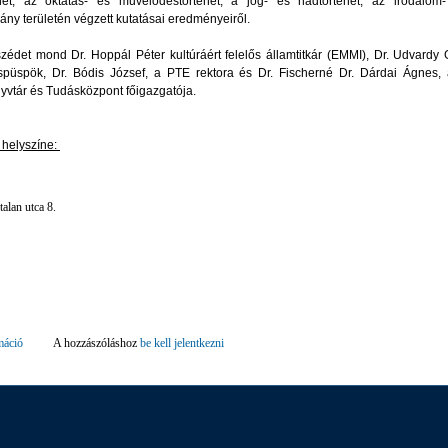
énet, az oktatás- és művelődéstörténet, a jog- és hadtörténet, az irodalom
ány területén végzett kutatásai eredményeiről.
édet mond Dr. Hoppál Péter kultúráért felelős államtitkár (EMMI), Dr. Udvardy
püspök, Dr. Bódis József, a PTE rektora és Dr. Fischerné Dr. Dárdai Ágnes,
vtár és Tudásközpont főigazgatója.
 helyszíne:
alan utca 8.
máció
Jubileumi Klimo konferencia tartalommal kapcsolatosan
A hozzászóláshoz
be kell jelentkezni