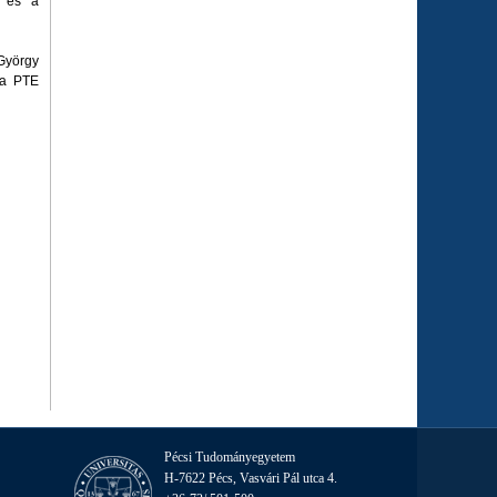
- és a
 György
 a PTE
Pécsi Tudományegyetem
H-7622 Pécs, Vasvári Pál utca 4.