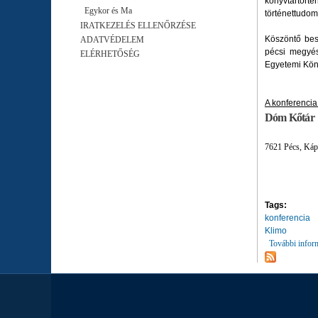
könyvtártört
Egykor és Ma
történettudom
IRATKEZELÉS ELLENŐRZÉSE
Köszöntő besz
ADATVÉDELEM
pécsi megyés
ELÉRHETŐSÉG
Egyetemi Köny
A konferencia
Dóm Kőtár
7621 Pécs, Kápt
Tags:
konferencia
Klimo
További infor