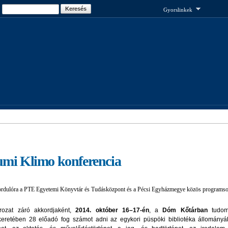
Ugrás a
Keresés
Keresés űrlap
Gyorslinkek
tartalomra
umi Klimo konferencia
ordulóra a PTE Egyetemi Könyvtár és Tudásközpont és a Pécsi Egyházmegye közös programsor
rozat záró akkordjaként,
2014. október 16–17-én
, a
Dóm Kőtárban
tudom
eretében 28 előadó fog számot adni az egykori püspöki bibliotéka állományá