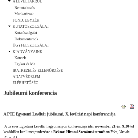
A LEVÉLTÁRRÓL
Bemutatkozás
Munkatársak
FONDJEGYZÉK
KUTATÓSZOLGÁLAT
Kutatószolgálat
Dokumentumok
ÜGYFÉLSZOLGÁLAT
KIADVÁNYAINK
Kötetek
Egykor és Ma
IRATKEZELÉS ELLENŐRZÉSE
ADATVÉDELEM
ELÉRHETŐSÉG
Jubileumi konferencia
A PTE Egyetemi Levéltár jubileumi, X. levéltári napi konferenciája
A tíz éves Egyetemi Levéltár hagyományos konferenciája idén
november 21-én, 9:30
-tól
kezdődően kerül megrendezésre a
Rektori Hivatal Szenátusi termében
(
Pécs, Vasvári
Pál u. 4.
)