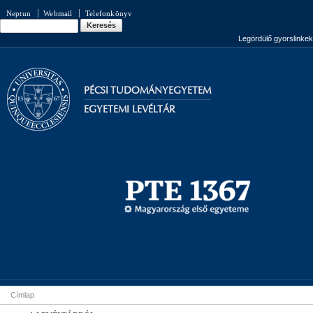
Ugrás a
Neptun
Webmail
Telefonkönyv
tartalomra
Keresés
Keresés űrlap
Legördülő gyorslinkek
PÉCSI TUDOMÁNYEGYETEM
EGYETEMI LEVÉLTÁR
Címlap
Jelenlegi hely